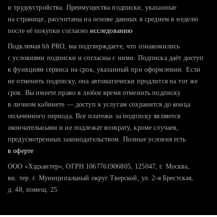
тратите много времени на поиск и вручную поднимаете
и трудоустройства. Преимущества подписки, указанные
резюме
на странице, рассчитаны на основе данных в среднем в неделю
после её покупки согласно
хотите сравнить себя с конкурентами и оценить шансы
исследованию
Подключая hh PRO, вы подтверждаете, что ознакомились
с условиями подписки и согласны с ними. Подписка даёт доступ
к функциям сервиса на срок, указанный при оформлении. Если
не отменить подписку, она автоматически продлится на тот же
срок. Вы имеете право в любое время отменить подписку
в личном кабинете — доступ к услугам сохранится до конца
оплаченного периода. Все платежи за подписку являются
окончательными и не подлежат возврату, кроме случаев,
предусмотренных законодательством. Полные условия есть
в оферте
ООО «Хэдхантер», ОГРН 1067761906805, 125047, г. Москва,
вн. тер. г. Муниципальный округ Тверской, ул. 2-я Брестская,
д. 48, помещ. 25