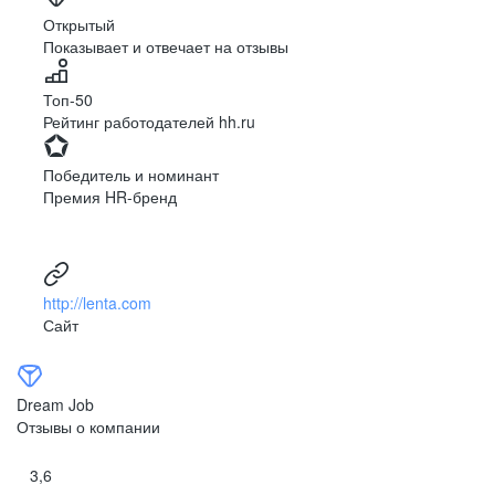
Ярославль
Луганск
Открытый
Показывает и отвечает на отзывы
Луцк
Севастополь
Симферополь
Сумы
Топ-50
Тернополь
Ужгород
Рейтинг работодателей hh.ru
Харьков
Херсон
Хмельницкий
Черкассы
Победитель и номинант
Черновцы
Чернигов
Премия HR-бренд
Ленинградская
Ханты-Мансийск
область
Тольятти
Дудинка
(Красноярский край)
http://lenta.com
Тура (Красноярский
Агинское
Сайт
край)
(Забайкальский АО)
Усть-Ордынский
Палана
Анадырь
Сочи
Dream Job
Норильск
Дзержинск
Отзывы о компании
(Нижегородская
область)
3,6
Арзамас
Саров