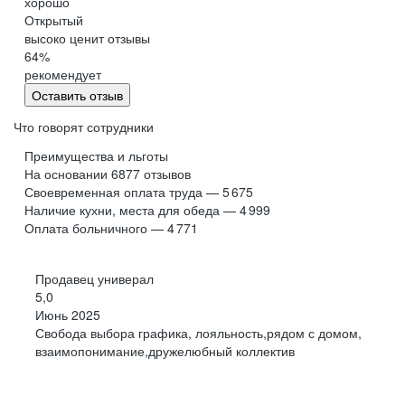
хорошо
Обнинск
Салехард
Открытый
высоко ценит отзывы
Буркина Фасо
Минск
64
%
Гомель
Могилев
рекомендует
Витебск
Гродно
Оставить отзыв
Брест
Архангельская
область
Что говорят сотрудники
Каргополь
Коряжма
Преимущества и льготы
Котлас
Мезень
На основании
6877
отзывов
Своевременная оплата труда — 5 675
Мирный
Новодвинск
(Архангельская
Наличие кухни, места для обеда — 4 999
область)
Оплата больничного — 4 771
Няндома
Онега
Северодвинск
Сольвычегодск
Продавец универал
Шенкурск
Калининградская
5,0
область
Июнь 2025
Багратионовск
Балтийск
Свобода выбора графика, лояльность,рядом с домом,
взаимопонимание,дружелюбный коллектив
Гвардейск
Гурьевск
(Калининградская
область)