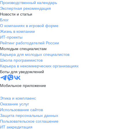
Производственный календарь
Новгородская
Боровичи
Экспертная рекомендация
область
Новости и статьи
Валдай
Малая Вишера
Блог
О компаниях в игровой форме
Окуловка
Пестово
Жизнь в компании
Сольцы
Старая Русса
ИТ-проекты
Холм
Чудово
Рейтинг работодателей России
Мурманская область
Апатиты
Молодым специалистам
Карьера для молодых специалистов
Гаджиево
Заозерск
Школа программистов
Заполярный
Кандалакша
Карьера в некоммерческих организациях
Кировск (Мурманская
Ковдор
Боты для уведомлений
область)
Кола
Мончегорск
Мобильное приложение
Оленегорск
Островной
Полярные Зори
Полярный
Этика и комплаенс
Оказание услуг
Североморск
Снежногорск
Использование сайтов
Республика Карелия
Беломорск
Защита персональных данных
Кемь
Кондопога
Пользовательское соглашение
ИТ аккредитация
Костомукша
Лахденпохья