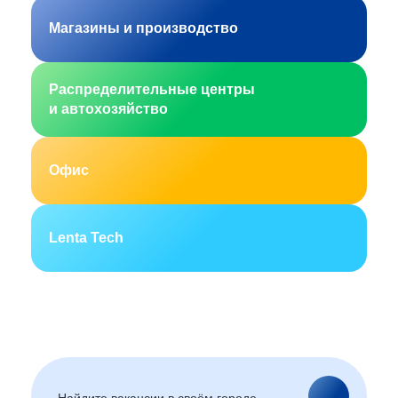
Магазины и производство
Распределительные центры
и автохозяйство
Офис
Lenta Tech
Москва
Санкт-Петербург
Екатеринбург
Новосибирск
Горно-Алтайск
Барнаул
Благовещенск
Архангельск
(Амурская область)
Астрахань
Белгород