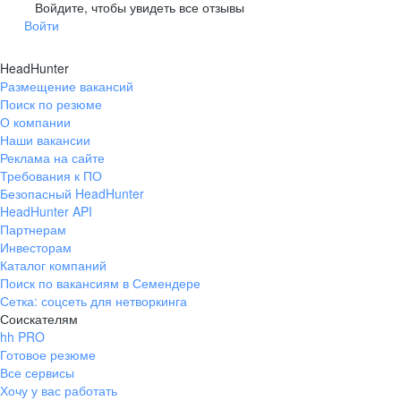
Гусев
Зеленоградск
Войдите, чтобы увидеть все отзывы
Войти
Краснознаменск
Ладушкин
(Калининградская
область)
HeadHunter
Мамоново
Неман
Размещение вакансий
Нестеров
Озерск
Поиск по резюме
(Калининградская
О компании
область)
Наши вакансии
Пионерский
Полесск
Реклама на сайте
Требования к ПО
Правдинск
Светлогорск
(Калининградская
Безопасный HeadHunter
область)
HeadHunter API
Светлый
Славск
Партнерам
Инвесторам
Советск
Черняховск
Каталог компаний
(Калининградская
область)
Поиск по вакансиям в Семендере
Сетка: соцсеть для нетворкинга
Республика Коми
Воркута
Соискателям
Вуктыл
Емва
hh PRO
Инта
Микунь
Готовое резюме
Все сервисы
Печора
Сосногорск
Хочу у вас работать
Усинск
Ухта