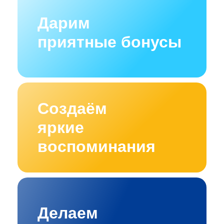
Дарим
приятные бонусы
Создаём
яркие
воспоминания
Делаем