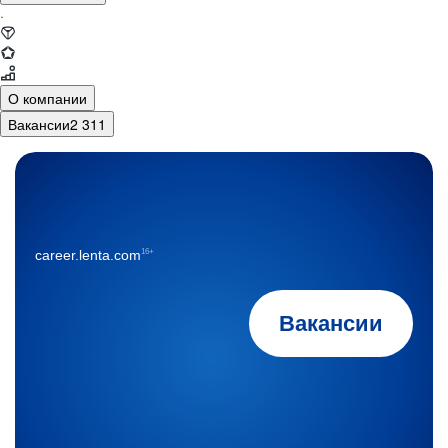
·
О компании
Вакансии
2 311
16+
career.lenta.com
Вакансии