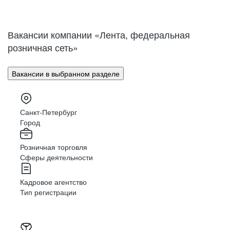
Нижний Новгород
Великий Новгород
Омск
Орел
Вакансии компании «Лента, федеральная
Оренбург
Пенза
розничная сеть»
Пермь
Петрозаводск
Псков
Ростов-на-Дону
Вакансии в выбранном разделе
Рязань
Самара
Саратов
Якутск
Южно-Сахалинск
Владикавказ
Санкт-Петербург
Смоленск
Ставрополь
Город
Тамбов
Казань
Розничная торговля
Тверь
Томск
Сферы деятельности
Кызыл
Тула
Тюмень
Ижевск
Кадровое агентство
Ульяновск
Уфа
Тип регистрации
Хабаровск
Абакан
Челябинск
Грозный
Чита
Чебоксары