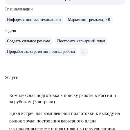
• Внедряю использование данных, как продукт.
• Провел более 700 консультаций на карьерные и
Специализации
менеджерские темы.
Информационные технологии
Маркетинг, реклама, PR
• Вместе с подопечными составили более 300 резюме для
РФ и Европы.
Задачи
• Мои клиенты нашли работу в Авито, Яндекс, Ozon,
Создать сильное резюме
Построить карьерный план
Revolut, Nvidia, Simple Club и др.
Проработать стратегию поиска работы
...
С чем помогу:
• с подготовкой к найму в зарубежную и российскую
команду
Услуги
• с переходом в IT, профориентацией и выстраиванием
карьерного плана
Комплексная подготовка к поиску работы в России и
• консультирую команды для развития бизнесов
за рубежом (3 встречи)
• с подготовкой к техническим собеседованиям.
Цикл встреч для комплексной подготовки к выходу на
рынок труда: построения карьерного плана,
Кому могу помочь:
составления резюме и подготовки к собеседованиям
• проконсультирую проджект менеджеров, продакт