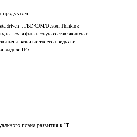
м продуктом
ta driven, JTBD/CJM/Design Thinking
осту, включая финансовую составляющую и
звития и развитие твоего продукта:
прикладное ПО
ального плана развития в IT