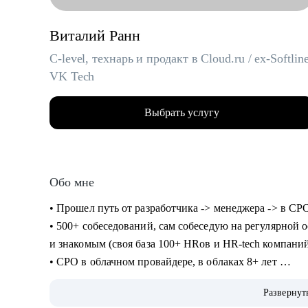
Виталий Ранн
C-level, технарь и продакт в Cloud.ru / ex-Softline
VK Tech
Выбрать услугу
Обо мне
• Прошел путь от разработчика -> менеджера -> в CP
• 500+ собеседований, сам собеседую на регулярной 
и знакомым (своя база 100+ HRов и HR-tech компани
• CPO в облачном провайдере, в облаках 8+ лет
• Технический менеджер, 7+ лет, бывший разработчи
Развернут
• Продакт-менеджмент, 8+ опыта