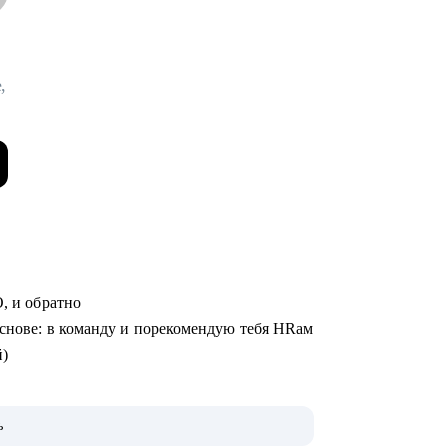
,
O, и обратно
основе: в команду и порекомендую тебя HRам
й)
к
ь