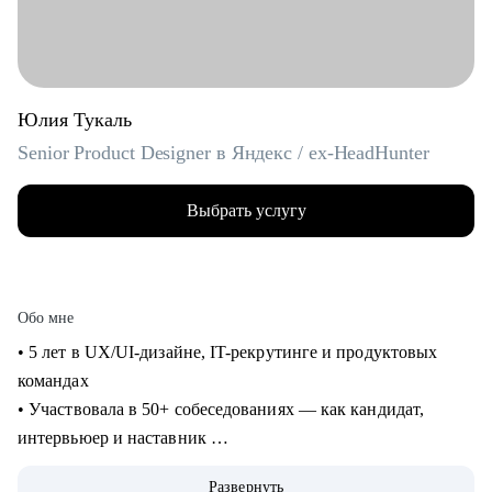
Юлия Тукаль
Senior Product Designer в Яндекс / ex-HeadHunter
Выбрать услугу
Обо мне
• 5 лет в UX/UI-дизайне, IT-рекрутинге и продуктовых
командах
• Участвовала в 50+ собеседованиях — как кандидат,
интервьюер и наставник
• Работала над B2C- и B2B-сервисами в экосистемах с
Развернуть