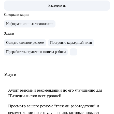
MergeConf), член ПК конференции Стачка.
Развернуть
• Автор 54 курсов и программ обучения, ведущий
вебинаров, лектор и преподаватель в Skillbox, Российском
Специализации
обществе «Знание», МФТИ, РАНХиГС, АИС, ИнноТех,
Информационные технологии
GeekBrains, SkillFactory, Академии Синергия и
Яндекс.Практикуме.
Задачи
• Академический руководитель направления "Разработка"
Создать сильное резюме
Построить карьерный план
в магистратуре Центрального университета.
Проработать стратегию поиска работы
...
• Сертифицированный карьерный коуч (Career Way Inc.,
ICF).
• Выпускник факультета биоинженерии и биоинформатики
МГУ, кандидат наук.
Услуги
С чем помогу:
Аудит резюме и рекомендации по его улучшению для
• Профориентация в IT, рекомендации по обучению.
IT-специалистов всех уровней
• Помощь в составлении резюме и трудоустройстве.
Просмотр вашего резюме "глазами работодателя" и
• Карьерный коучинг, преодоление выгорания.
рекомендации по его улучшению, которые повысят
• Оценка уровня и вашей стоимости на рынке.