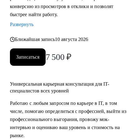
конверсию из просмотров в отклики и позволят
• Обучение и индивидуальное менторство.
быстрее найти работу.
Кому могу помочь:
Развернуть
• Тем, кто хочет попасть в IT.
• Опытным IT-специалистам уровней junior, middle и senior.
Ближайшая запись
10 августа 2026
• Тимлидам, техлидам и техническим директорам.
7 500
₽
Записаться
Специализируюсь на консультациях, коучинге и
менторинге в сферах разработки ПО (backend, frontend,
mobile, desktop, embedded), DevOps, QA, работы с данными
Универсальная карьерная консультация для IT-
(Data Science, Data Analysis, Data Engineering), системного и
специалистов всех уровней
бизнес-анализа, управления проектами и продуктами.
Работаю с любым запросом по карьере в IT, в том
числе, помогаю определиться с профессией, выйти из
профессионального выгорания, провожу мок-
интервью и оцениваю ваш уровень и стоимость на
рынке.